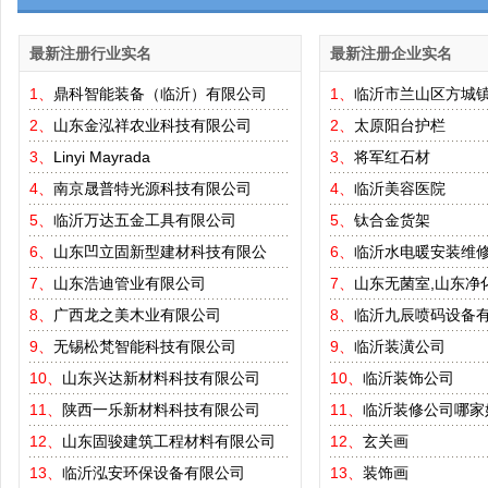
最新注册行业实名
最新注册企业实名
1、
鼎科智能装备（临沂）有限公司
1、
临沂市兰山区方城
2、
山东金泓祥农业科技有限公司
2、
太原阳台护栏
3、
Linyi Mayrada
3、
将军红石材
4、
南京晟普特光源科技有限公司
4、
临沂美容医院
5、
临沂万达五金工具有限公司
5、
钛合金货架
6、
山东凹立固新型建材科技有限公
6、
临沂水电暖安装维
7、
山东浩迪管业有限公司
7、
山东无菌室,山东净
8、
广西龙之美木业有限公司
8、
临沂九辰喷码设备
9、
无锡松梵智能科技有限公司
9、
临沂装潢公司
10、
山东兴达新材料科技有限公司
10、
临沂装饰公司
11、
陕西一乐新材料科技有限公司
11、
临沂装修公司哪家
12、
山东固骏建筑工程材料有限公司
12、
玄关画
13、
临沂泓安环保设备有限公司
13、
装饰画