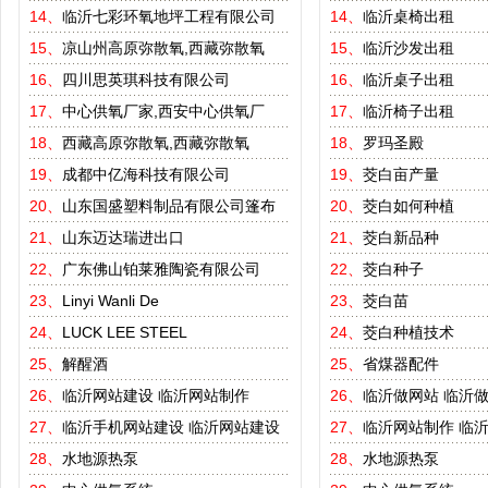
14、
临沂七彩环氧地坪工程有限公司
14、
临沂桌椅出租
15、
凉山州高原弥散氧,西藏弥散氧
15、
临沂沙发出租
16、
四川思英琪科技有限公司
16、
临沂桌子出租
17、
中心供氧厂家,西安中心供氧厂
17、
临沂椅子出租
18、
西藏高原弥散氧,西藏弥散氧
18、
罗玛圣殿
19、
成都中亿海科技有限公司
19、
茭白亩产量
20、
山东国盛塑料制品有限公司篷布
20、
茭白如何种植
21、
山东迈达瑞进出口
21、
茭白新品种
22、
广东佛山铂莱雅陶瓷有限公司
22、
茭白种子
23、
Linyi Wanli De
23、
茭白苗
24、
LUCK LEE STEEL
24、
茭白种植技术
25、
解醒酒
25、
省煤器配件
26、
临沂网站建设
临沂网站制作
26、
临沂做网站
临沂
27、
临沂手机网站建设
临沂网站建设
27、
临沂网站制作
临
28、
水地源热泵
28、
水地源热泵