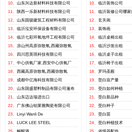
10、
山东兴达新材料科技有限公司
10、
临沂装饰公司
11、
陕西一乐新材料科技有限公司
11、
临沂装修公司哪家
12、
山东固骏建筑工程材料有限公司
12、
玄关画
13、
临沂泓安环保设备有限公司
13、
装饰画
14、
临沂七彩环氧地坪工程有限公司
14、
临沂桌椅出租
15、
凉山州高原弥散氧,西藏弥散氧
15、
临沂沙发出租
16、
四川思英琪科技有限公司
16、
临沂桌子出租
17、
中心供氧厂家,西安中心供氧厂
17、
临沂椅子出租
18、
西藏高原弥散氧,西藏弥散氧
18、
罗玛圣殿
19、
成都中亿海科技有限公司
19、
茭白亩产量
20、
山东国盛塑料制品有限公司篷布
20、
茭白如何种植
21、
山东迈达瑞进出口
21、
茭白新品种
22、
广东佛山铂莱雅陶瓷有限公司
22、
茭白种子
23、
Linyi Wanli De
23、
茭白苗
24、
LUCK LEE STEEL
24、
茭白种植技术
25、
解醒酒
25、
省煤器配件