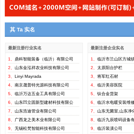
其 Ta 实名
最新注册行业实名
最新注册企业实名
1、
鼎科智能装备（临沂）有限公司
1、
临沂市兰山区方城
2、
山东金泓祥农业科技有限公司
2、
太原阳台护栏
3、
Linyi Mayrada
3、
将军红石材
4、
南京晟普特光源科技有限公司
4、
临沂美容医院
5、
临沂万达五金工具有限公司
5、
钛合金货架
6、
山东凹立固新型建材科技有限公
6、
临沂水电暖安装维
7、
山东浩迪管业有限公司
7、
山东无菌室,山东净
8、
广西龙之美木业有限公司
8、
临沂九辰喷码设备
9、
无锡松梵智能科技有限公司
9、
临沂装潢公司