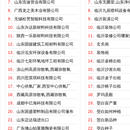
7、
山东浩迪管业有限公司
7、
山东无菌室,山东净
8、
广西龙之美木业有限公司
8、
临沂九辰喷码设备
9、
无锡松梵智能科技有限公司
9、
临沂装潢公司
10、
山东兴达新材料科技有限公司
10、
临沂装饰公司
11、
陕西一乐新材料科技有限公司
11、
临沂装修公司哪家
12、
山东固骏建筑工程材料有限公司
12、
玄关画
13、
临沂泓安环保设备有限公司
13、
装饰画
14、
临沂七彩环氧地坪工程有限公司
14、
临沂桌椅出租
15、
凉山州高原弥散氧,西藏弥散氧
15、
临沂沙发出租
16、
四川思英琪科技有限公司
16、
临沂桌子出租
17、
中心供氧厂家,西安中心供氧厂
17、
临沂椅子出租
18、
西藏高原弥散氧,西藏弥散氧
18、
罗玛圣殿
19、
成都中亿海科技有限公司
19、
茭白亩产量
20、
山东国盛塑料制品有限公司篷布
20、
茭白如何种植
21、
山东迈达瑞进出口
21、
茭白新品种
22、
广东佛山铂莱雅陶瓷有限公司
22、
茭白种子