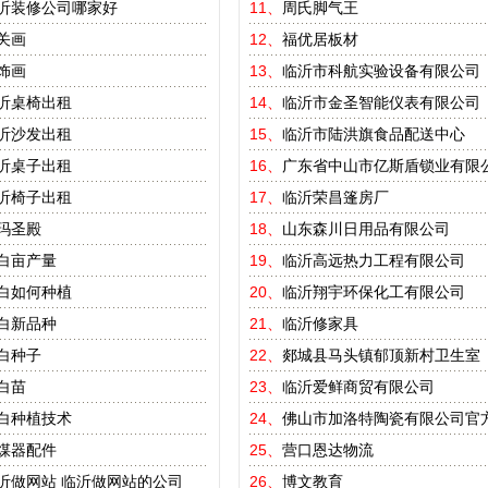
沂装修公司哪家好
11、
周氏脚气王
关画
12、
福优居板材
饰画
13、
临沂市科航实验设备有限公司
沂桌椅出租
14、
临沂市金圣智能仪表有限公司
沂沙发出租
15、
临沂市陆洪旗食品配送中心
沂桌子出租
16、
广东省中山市亿斯盾锁业有限
沂椅子出租
17、
临沂荣昌篷房厂
玛圣殿
18、
山东森川日用品有限公司
白亩产量
19、
临沂高远热力工程有限公司
白如何种植
20、
临沂翔宇环保化工有限公司
白新品种
21、
临沂修家具
白种子
22、
郯城县马头镇郁顶新村卫生室
白苗
23、
临沂爱鲜商贸有限公司
白种植技术
24、
佛山市加洛特陶瓷有限公司官
煤器配件
25、
营口恩达物流
沂做网站
临沂做网站的公司
26、
博文教育