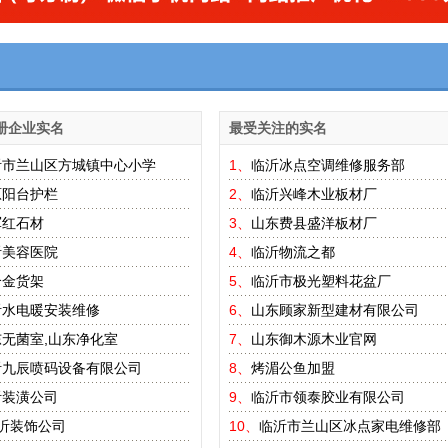
册企业实名
最受关注的实名
沂市兰山区方城镇中心小学
1、
临沂冰点空调维修服务部
原阳台护栏
2、
临沂兴峰木业板材厂
军红石材
3、
山东费县盛洋板材厂
沂美容医院
4、
临沂物流之都
合金货架
5、
临沂市极光塑料花盆厂
沂水电暖安装维修
6、
山东顾家新型建材有限公司
无菌室,山东净化室
7、
山东御木源木业官网
沂九辰喷码设备有限公司
8、
烤湄公鱼加盟
沂装潢公司
9、
临沂市领泰胶业有限公司
沂装饰公司
10、
临沂市兰山区冰点家电维修部