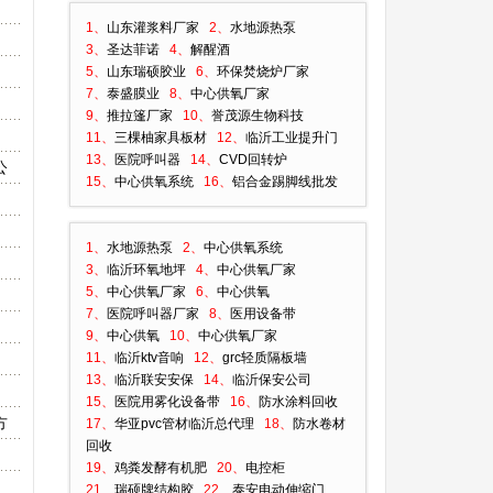
1、
山东灌浆料厂家
2、
水地源热泵
3、
圣达菲诺
4、
解醒酒
5、
山东瑞硕胶业
6、
环保焚烧炉厂家
7、
泰盛膜业
8、
中心供氧厂家
9、
推拉篷厂家
10、
誉茂源生物科技
11、
三棵柚家具板材
12、
临沂工业提升门
13、
医院呼叫器
14、
CVD回转炉
公
15、
中心供氧系统
16、
铝合金踢脚线批发
1、
水地源热泵
2、
中心供氧系统
3、
临沂环氧地坪
4、
中心供氧厂家
5、
中心供氧厂家
6、
中心供氧
7、
医院呼叫器厂家
8、
医用设备带
9、
中心供氧
10、
中心供氧厂家
11、
临沂ktv音响
12、
grc轻质隔板墙
13、
临沂联安安保
14、
临沂保安公司
15、
医院用雾化设备带
16、
防水涂料回收
方
17、
华亚pvc管材临沂总代理
18、
防水卷材
回收
19、
鸡粪发酵有机肥
20、
电控柜
21、
瑞硕牌结构胶
22、
泰安电动伸缩门