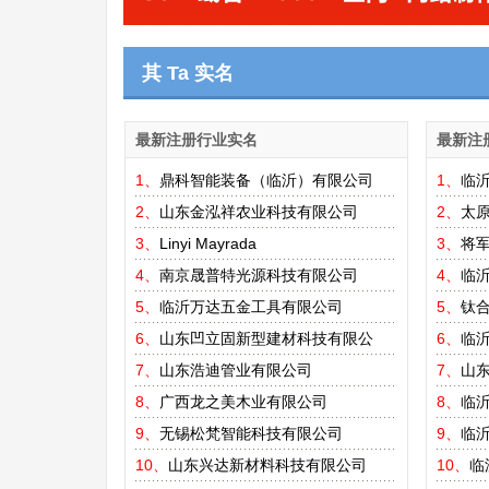
其 Ta 实名
最新注册行业实名
最新注
1、
鼎科智能装备（临沂）有限公司
1、
临
2、
山东金泓祥农业科技有限公司
2、
太
3、
Linyi Mayrada
3、
将
4、
南京晟普特光源科技有限公司
4、
临
5、
临沂万达五金工具有限公司
5、
钛
6、
山东凹立固新型建材科技有限公
6、
临
7、
山东浩迪管业有限公司
7、
山东
8、
广西龙之美木业有限公司
8、
临
9、
无锡松梵智能科技有限公司
9、
临
10、
山东兴达新材料科技有限公司
10、
临