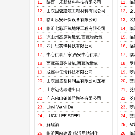
11、
陕西一乐新材料科技有限公司
11、
临
12、
山东固骏建筑工程材料有限公司
12、
玄
13、
临沂泓安环保设备有限公司
13、
装
14、
临沂七彩环氧地坪工程有限公司
14、
临
15、
凉山州高原弥散氧,西藏弥散氧
15、
临
16、
四川思英琪科技有限公司
16、
临
17、
中心供氧厂家,西安中心供氧厂
17、
临
18、
西藏高原弥散氧,西藏弥散氧
18、
罗
19、
成都中亿海科技有限公司
19、
茭
20、
山东国盛塑料制品有限公司篷布
20、
茭
21、
山东迈达瑞进出口
21、
茭
22、
广东佛山铂莱雅陶瓷有限公司
22、
茭
23、
Linyi Wanli De
23、
茭
24、
LUCK LEE STEEL
24、
茭
25、
解醒酒
25、
省
26、
临沂网站建设
临沂网站制作
26、
临