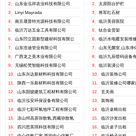
2、
山东金泓祥农业科技有限公司
2、
太原阳台护栏
3、
Linyi Mayrada
3、
将军红石材
4、
南京晟普特光源科技有限公司
4、
临沂美容医院
5、
临沂万达五金工具有限公司
5、
钛合金货架
6、
山东凹立固新型建材科技有限公
6、
临沂水电暖安装维
7、
山东浩迪管业有限公司
7、
山东无菌室,山东净
8、
广西龙之美木业有限公司
8、
临沂九辰喷码设备
9、
无锡松梵智能科技有限公司
9、
临沂装潢公司
10、
山东兴达新材料科技有限公司
10、
临沂装饰公司
11、
陕西一乐新材料科技有限公司
11、
临沂装修公司哪家
12、
山东固骏建筑工程材料有限公司
12、
玄关画
13、
临沂泓安环保设备有限公司
13、
装饰画
14、
临沂七彩环氧地坪工程有限公司
14、
临沂桌椅出租
15、
凉山州高原弥散氧,西藏弥散氧
15、
临沂沙发出租
16、
四川思英琪科技有限公司
16、
临沂桌子出租
17、
中心供氧厂家,西安中心供氧厂
17、
临沂椅子出租