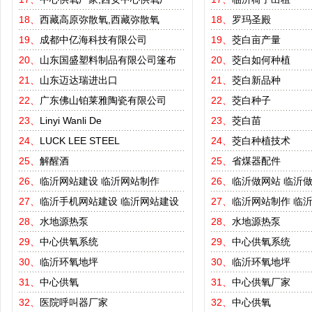
18、
西藏高原弥散氧,西藏弥散氧
18、
罗玛圣殿
19、
成都中亿海科技有限公司
19、
茭白亩产量
20、
山东国盛塑料制品有限公司篷布
20、
茭白如何种植
21、
山东迈达瑞进出口
21、
茭白新品种
22、
广东佛山铂莱雅陶瓷有限公司
22、
茭白种子
23、
Linyi Wanli De
23、
茭白苗
24、
LUCK LEE STEEL
24、
茭白种植技术
25、
解醒酒
25、
省煤器配件
26、
临沂网站建设
临沂网站制作
26、
临沂做网站
临沂
27、
临沂手机网站建设
临沂网站建设
27、
临沂网站制作
临
28、
水地源热泵
28、
水地源热泵
29、
中心供氧系统
29、
中心供氧系统
30、
临沂环氧地坪
30、
临沂环氧地坪
31、
中心供氧
31、
中心供氧厂家
32、
医院呼叫器厂家
32、
中心供氧