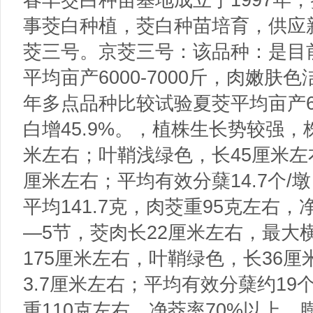
事茭白种植，茭白种苗培育，供应
茭三号。京茭三号：该品种：是目
平均亩产6000-7000斤，肉嫩肤色
年多点品种比较试验夏茭平均亩产60
白增45.9%。，植株生长势较强，
米左右；叶鞘浅绿色，长45厘米左右
厘米左右；平均有效分蘖14.7个/
平均141.7克，肉茭重95克左右
—5节，茭肉长22厘米左右，最大横切
175厘米左右，叶鞘绿色，长36厘
3.7厘米左右；平均有效分蘖约19
重110克左右，净茭率70%以上，