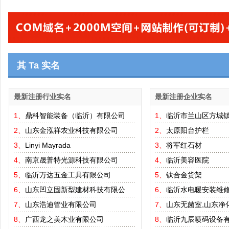
其 Ta 实名
最新注册行业实名
最新注册企业实名
1、
鼎科智能装备（临沂）有限公司
1、
临沂市兰山区方城
2、
山东金泓祥农业科技有限公司
2、
太原阳台护栏
3、
Linyi Mayrada
3、
将军红石材
4、
南京晟普特光源科技有限公司
4、
临沂美容医院
5、
临沂万达五金工具有限公司
5、
钛合金货架
6、
山东凹立固新型建材科技有限公
6、
临沂水电暖安装维
7、
山东浩迪管业有限公司
7、
山东无菌室,山东净
8、
广西龙之美木业有限公司
8、
临沂九辰喷码设备