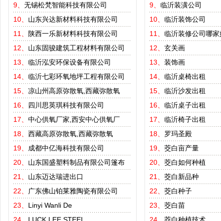
9、
无锡松梵智能科技有限公司
9、
临沂装潢公司
10、
山东兴达新材料科技有限公司
10、
临沂装饰公司
11、
陕西一乐新材料科技有限公司
11、
临沂装修公司哪家
12、
山东固骏建筑工程材料有限公司
12、
玄关画
13、
临沂泓安环保设备有限公司
13、
装饰画
14、
临沂七彩环氧地坪工程有限公司
14、
临沂桌椅出租
15、
凉山州高原弥散氧,西藏弥散氧
15、
临沂沙发出租
16、
四川思英琪科技有限公司
16、
临沂桌子出租
17、
中心供氧厂家,西安中心供氧厂
17、
临沂椅子出租
18、
西藏高原弥散氧,西藏弥散氧
18、
罗玛圣殿
19、
成都中亿海科技有限公司
19、
茭白亩产量
20、
山东国盛塑料制品有限公司篷布
20、
茭白如何种植
21、
山东迈达瑞进出口
21、
茭白新品种
22、
广东佛山铂莱雅陶瓷有限公司
22、
茭白种子
23、
Linyi Wanli De
23、
茭白苗
24、
LUCK LEE STEEL
24、
茭白种植技术