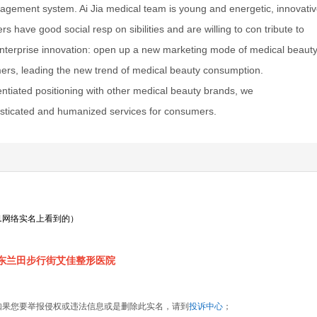
management system. Ai Jia medical team is young and energetic, innovati
ave good social resp on sibilities and are willing to con tribute to
 Enterprise innovation: open up a new marketing mode of medical beaut
mers, leading the new trend of medical beauty consumption.
rentiated positioning with other medical beauty brands, we
isticated and humanized services for consumers.
1网络实名上看到的）
东兰田步行街艾佳整形医院
如果您要举报侵权或违法信息或是删除此实名，请到
投诉中心
；