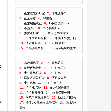
1、
山东灌浆料厂家
2、
水地源热泵
3、
圣达菲诺
4、
解醒酒
5、
山东瑞硕胶业
6、
环保焚烧炉厂家
7、
泰盛膜业
8、
中心供氧厂家
9、
推拉篷厂家
10、
誉茂源生物科技
11、
三棵柚家具板材
12、
临沂工业提升门
13、
医院呼叫器
14、
CVD回转炉
15、
中心供氧系统
16、
铝合金踢脚线批发
1、
水地源热泵
2、
中心供氧系统
公
3、
临沂环氧地坪
4、
中心供氧厂家
5、
中心供氧厂家
6、
中心供氧
7、
医院呼叫器厂家
8、
医用设备带
9、
中心供氧
10、
中心供氧厂家
11、
临沂ktv音响
12、
grc轻质隔板墙
13、
临沂联安安保
14、
临沂保安公司
15、
医院用雾化设备带
16、
防水涂料回收
有
17、
华亚pvc管材临沂总代理
18、
防水卷材
回收