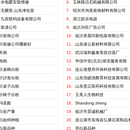
沂水电暖安装维修
6、
玉林路沿石机械有限公司
无菌室,山东净化室
7、
绍兴市洵美装饰材料有限公司
沂九辰喷码设备有限公司
8、
浙江皓乐电器
沂装潢公司
9、
临沂兴旺广告公司
沂装饰公司
10、
临沂美晨印刷包装有限公司
沂装修公司哪家好
11、
山东凌云新材料有限公司
关画
12、
武汉瑞和鑫泰美容仪器厂
饰画
13、
华信中安(北京)保安服务有限
沂桌椅出租
14、
连云港楚舟环保科技有限公司
沂沙发出租
15、
山东洗砚池教育科技发展有限
沂桌子出租
16、
山东贵正医药科技有限公司
沂椅子出租
17、
玉美人生物科技
玛圣殿
18、
Shandong zheng
白亩产量
19、
临沂市昊诚机械厂
白如何种植
20、
连云港市东海县弘康石英制品
白新品种
21、
茭白新品种