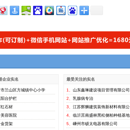
册企业实名
最受关注的实名
沂市兰山区方城镇中心小学
1、
山东鑫琳建设项目管理有限公司
原阳台护栏
2、
乳腺病专治
军红石材
3、
江苏辉狮建筑装饰新材料有限公
沂美容医院
4、
临沂莒南盛林黑松侧柏种植基地
合金货架
5、
嵊州市硕太电器有限公司