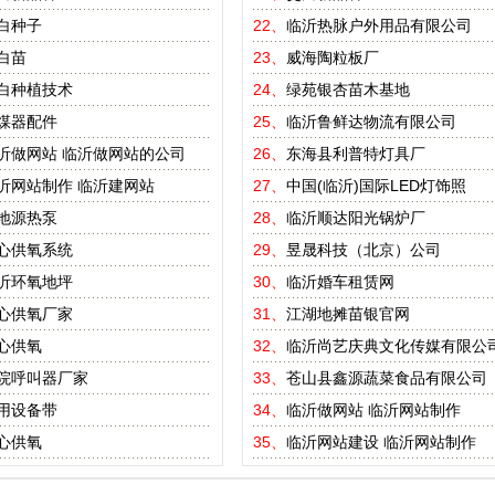
白种子
22、
临沂热脉户外用品有限公司
白苗
23、
威海陶粒板厂
白种植技术
24、
绿苑银杏苗木基地
煤器配件
25、
临沂鲁鲜达物流有限公司
沂做网站
临沂做网站的公司
26、
东海县利普特灯具厂
沂网站制作
临沂建网站
27、
中国(临沂)国际LED灯饰照
地源热泵
28、
临沂顺达阳光锅炉厂
心供氧系统
29、
昱晟科技（北京）公司
沂环氧地坪
30、
临沂婚车租赁网
心供氧厂家
31、
江湖地摊苗银官网
心供氧
32、
临沂尚艺庆典文化传媒有限公
院呼叫器厂家
33、
苍山县鑫源蔬菜食品有限公司
用设备带
34、
临沂做网站
临沂网站制作
心供氧
35、
临沂网站建设
临沂网站制作