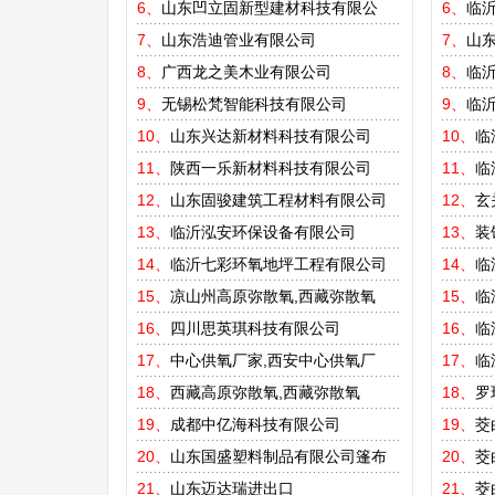
6、
山东凹立固新型建材科技有限公
6、
临
7、
山东浩迪管业有限公司
7、
山东
8、
广西龙之美木业有限公司
8、
临
9、
无锡松梵智能科技有限公司
9、
临
10、
山东兴达新材料科技有限公司
10、
临
11、
陕西一乐新材料科技有限公司
11、
临
12、
山东固骏建筑工程材料有限公司
12、
玄
13、
临沂泓安环保设备有限公司
13、
装
14、
临沂七彩环氧地坪工程有限公司
14、
临
15、
凉山州高原弥散氧,西藏弥散氧
15、
临
16、
四川思英琪科技有限公司
16、
临
17、
中心供氧厂家,西安中心供氧厂
17、
临
18、
西藏高原弥散氧,西藏弥散氧
18、
罗
19、
成都中亿海科技有限公司
19、
茭
20、
山东国盛塑料制品有限公司篷布
20、
茭
21、
山东迈达瑞进出口
21、
茭