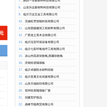
7
、
陕西一乐新材料科技有限公司
8
、
山东兴达新材料科技有限公司
9
、
临沂万达五金工具有限公司
10
、
无锡松梵智能科技有限公司
11
、
山东固骏建筑工程材料有限公司
12
、
广西龙之美木业有限公司
13
、
临沂泓安环保设备有限公司
14
、
临沂七彩环氧地坪工程有限公司
15
、
凉山州高原弥散氧,西藏弥散氧
16
、
济南轻质隔墙板
17
、
临沂卓丽防水材料回收
18
、
临沂意展文化传媒有限公司
19
、
山东天福纺织有限公司
20
、
宿州轻质隔墙板厂家
21
、
倪嫚皙护肤品
22
、
鼎峰节能商贸有限公司