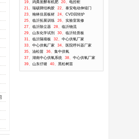
19、
鸡粪发酵有机肥
20、
电控柜
21、
瑞硕牌结构胶
22、
泰安电动伸缩门
23、
翰林佳居板材
24、
CVD回转炉
25、
临沂拓展训练
26、
实验室装修
27、
临沂除尘器
28、
临沂物流
29、
山东化学试剂
30、
临沂轻质板
31、
临沂隔墙板
32、
中心供氧厂家
33、
中心供氧厂家
34、
医院呼叫器厂家
35、
油松苗
36、
集中供氧
37、
湖南中心供氧系统
38、
中心供氧厂家
39、
山东仔猪
40、
黑松树苗
司