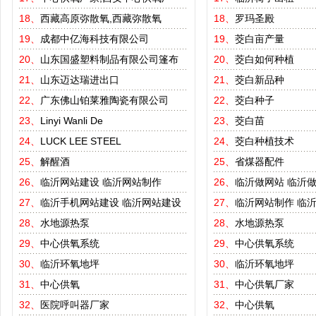
18、
西藏高原弥散氧,西藏弥散氧
18、
罗玛圣殿
19、
成都中亿海科技有限公司
19、
茭白亩产量
20、
山东国盛塑料制品有限公司篷布
20、
茭白如何种植
21、
山东迈达瑞进出口
21、
茭白新品种
22、
广东佛山铂莱雅陶瓷有限公司
22、
茭白种子
23、
Linyi Wanli De
23、
茭白苗
24、
LUCK LEE STEEL
24、
茭白种植技术
25、
解醒酒
25、
省煤器配件
26、
临沂网站建设
临沂网站制作
26、
临沂做网站
临沂
27、
临沂手机网站建设
临沂网站建设
27、
临沂网站制作
临
28、
水地源热泵
28、
水地源热泵
29、
中心供氧系统
29、
中心供氧系统
30、
临沂环氧地坪
30、
临沂环氧地坪
31、
中心供氧
31、
中心供氧厂家
32、
医院呼叫器厂家
32、
中心供氧