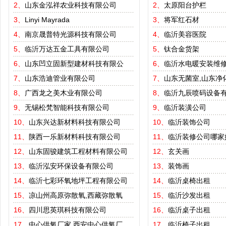
2、
山东金泓祥农业科技有限公司
2、
太原阳台护栏
3、
Linyi Mayrada
3、
将军红石材
4、
南京晟普特光源科技有限公司
4、
临沂美容医院
5、
临沂万达五金工具有限公司
5、
钛合金货架
6、
山东凹立固新型建材科技有限公
6、
临沂水电暖安装维
7、
山东浩迪管业有限公司
7、
山东无菌室,山东净
8、
广西龙之美木业有限公司
8、
临沂九辰喷码设备
9、
无锡松梵智能科技有限公司
9、
临沂装潢公司
10、
山东兴达新材料科技有限公司
10、
临沂装饰公司
11、
陕西一乐新材料科技有限公司
11、
临沂装修公司哪家
12、
山东固骏建筑工程材料有限公司
12、
玄关画
13、
临沂泓安环保设备有限公司
13、
装饰画
14、
临沂七彩环氧地坪工程有限公司
14、
临沂桌椅出租
15、
凉山州高原弥散氧,西藏弥散氧
15、
临沂沙发出租
16、
四川思英琪科技有限公司
16、
临沂桌子出租
17、
中心供氧厂家,西安中心供氧厂
17、
临沂椅子出租