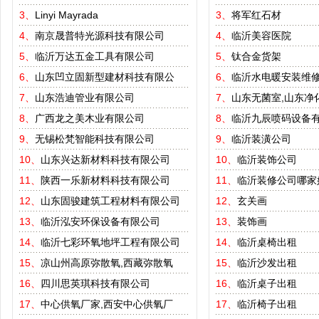
3、
Linyi Mayrada
3、
将军红石材
4、
南京晟普特光源科技有限公司
4、
临沂美容医院
5、
临沂万达五金工具有限公司
5、
钛合金货架
6、
山东凹立固新型建材科技有限公
6、
临沂水电暖安装维
7、
山东浩迪管业有限公司
7、
山东无菌室,山东净
8、
广西龙之美木业有限公司
8、
临沂九辰喷码设备
9、
无锡松梵智能科技有限公司
9、
临沂装潢公司
10、
山东兴达新材料科技有限公司
10、
临沂装饰公司
11、
陕西一乐新材料科技有限公司
11、
临沂装修公司哪家
12、
山东固骏建筑工程材料有限公司
12、
玄关画
13、
临沂泓安环保设备有限公司
13、
装饰画
14、
临沂七彩环氧地坪工程有限公司
14、
临沂桌椅出租
15、
凉山州高原弥散氧,西藏弥散氧
15、
临沂沙发出租
16、
四川思英琪科技有限公司
16、
临沂桌子出租
17、
中心供氧厂家,西安中心供氧厂
17、
临沂椅子出租