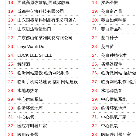
18、
西藏高原弥散氧,西藏弥散氧
18、
罗玛圣殿
19、
成都中亿海科技有限公司
19、
茭白亩产量
20、
山东国盛塑料制品有限公司篷布
20、
茭白如何种植
21、
山东迈达瑞进出口
21、
茭白新品种
22、
广东佛山铂莱雅陶瓷有限公司
22、
茭白种子
23、
Linyi Wanli De
23、
茭白苗
24、
LUCK LEE STEEL
24、
茭白种植技术
25、
解醒酒
25、
省煤器配件
26、
临沂网站建设
临沂网站制作
26、
临沂做网站
临沂
27、
临沂手机网站建设
临沂网站建设
27、
临沂网站制作
临
28、
水地源热泵
28、
水地源热泵
29、
中心供氧系统
29、
中心供氧系统
30、
临沂环氧地坪
30、
临沂环氧地坪
31、
中心供氧
31、
中心供氧厂家
32、
医院呼叫器厂家
32、
中心供氧
33、
医用设备带
33、
医院呼叫器厂家