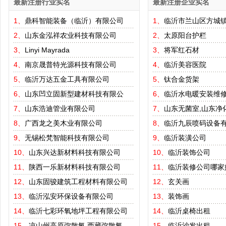
最新注册行业实名
最新注册企业实名
1、
鼎科智能装备（临沂）有限公司
1、
临沂市兰山区方城
2、
山东金泓祥农业科技有限公司
2、
太原阳台护栏
3、
Linyi Mayrada
3、
将军红石材
4、
南京晟普特光源科技有限公司
4、
临沂美容医院
5、
临沂万达五金工具有限公司
5、
钛合金货架
6、
山东凹立固新型建材科技有限公
6、
临沂水电暖安装维
7、
山东浩迪管业有限公司
7、
山东无菌室,山东净
8、
广西龙之美木业有限公司
8、
临沂九辰喷码设备
9、
无锡松梵智能科技有限公司
9、
临沂装潢公司
10、
山东兴达新材料科技有限公司
10、
临沂装饰公司
11、
陕西一乐新材料科技有限公司
11、
临沂装修公司哪家
12、
山东固骏建筑工程材料有限公司
12、
玄关画
13、
临沂泓安环保设备有限公司
13、
装饰画
14、
临沂七彩环氧地坪工程有限公司
14、
临沂桌椅出租
15、
凉山州高原弥散氧,西藏弥散氧
15、
临沂沙发出租