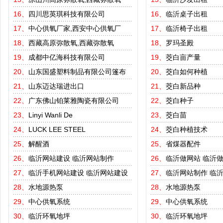
16、
四川思英琪科技有限公司
16、
临沂桌子出租
17、
中心供氧厂家,西安中心供氧厂
17、
临沂椅子出租
18、
西藏高原弥散氧,西藏弥散氧
18、
罗玛圣殿
19、
成都中亿海科技有限公司
19、
茭白亩产量
20、
山东国盛塑料制品有限公司篷布
20、
茭白如何种植
21、
山东迈达瑞进出口
21、
茭白新品种
22、
广东佛山铂莱雅陶瓷有限公司
22、
茭白种子
23、
Linyi Wanli De
23、
茭白苗
24、
LUCK LEE STEEL
24、
茭白种植技术
25、
解醒酒
25、
省煤器配件
26、
临沂网站建设
临沂网站制作
26、
临沂做网站
临沂
27、
临沂手机网站建设
临沂网站建设
27、
临沂网站制作
临
28、
水地源热泵
28、
水地源热泵
29、
中心供氧系统
29、
中心供氧系统
30、
临沂环氧地坪
30、
临沂环氧地坪