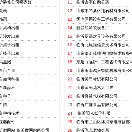
沂装修公司哪家好
11、
临沂鑫宇自助公寓
关画
12、
山东平邑县亿翔石材有限公司
饰画
13、
医净医用设备工程有限公司
沂桌椅出租
14、
航联易涂装设备厂
沂沙发出租
15、
临沂厨霸炊具设备有限公司
沂桌子出租
16、
临沂九尾猫信息技术有限公司
沂椅子出租
17、
山东临沂薛师傅电喷技术服务
玛圣殿
18、
京延（临沂）工程咨询有限公
白亩产量
19、
山东沂南鸿兴智能机械有限公
白如何种植
20、
临沂美尚标识有限公司
白新品种
21、
山东金民花木大世界
白种子
22、
临沂楼兰气模有限公司
白苗
23、
临沂广鑫食品有限公司
白种植技术
24、
临沂阳光低价鞋服
煤器配件
25、
临沂市兰山区冰点家电维修部
沂做网站
临沂做网站的公司
26、
临沂飞儿宠物会所