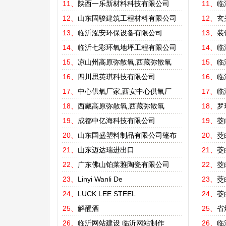
11、
陕西一乐新材料科技有限公司
11、
临
12、
山东固骏建筑工程材料有限公司
12、
玄
13、
临沂泓安环保设备有限公司
13、
装
14、
临沂七彩环氧地坪工程有限公司
14、
临
15、
凉山州高原弥散氧,西藏弥散氧
15、
临
16、
四川思英琪科技有限公司
16、
临
17、
中心供氧厂家,西安中心供氧厂
17、
临
18、
西藏高原弥散氧,西藏弥散氧
18、
罗
19、
成都中亿海科技有限公司
19、
茭
20、
山东国盛塑料制品有限公司篷布
20、
茭
21、
山东迈达瑞进出口
21、
茭
22、
广东佛山铂莱雅陶瓷有限公司
22、
茭
23、
Linyi Wanli De
23、
茭
24、
LUCK LEE STEEL
24、
茭
25、
解醒酒
25、
省
26、
临沂网站建设
临沂网站制作
26、
临