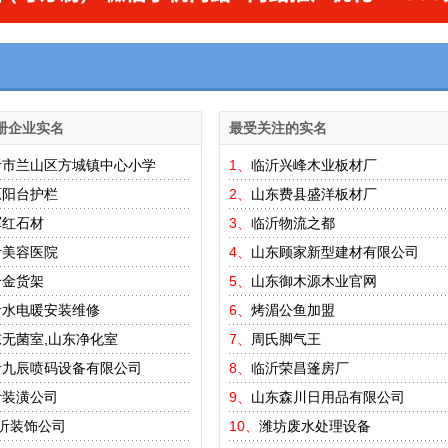
册企业实名
最受关注的实名
沂市兰山区方城镇中心小学
1、
临沂兴峰木业板材厂
原阳台护栏
2、
山东费县盛洋板材厂
军红石材
3、
临沂物流之都
沂美容医院
4、
山东顾家新型建材有限公司
合金货架
5、
山东御木源木业官网
沂水电暖安装维修
6、
烤湄公鱼加盟
无菌室,山东净化室
7、
周氏脚气王
沂九辰喷码设备有限公司
8、
临沂荣昌篷房厂
沂装潢公司
9、
山东森川日用品有限公司
沂装饰公司
10、
潍坊废水处理设备