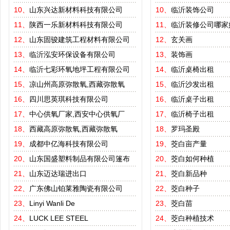
10、
山东兴达新材料科技有限公司
10、
临沂装饰公司
11、
陕西一乐新材料科技有限公司
11、
临沂装修公司哪家
12、
山东固骏建筑工程材料有限公司
12、
玄关画
13、
临沂泓安环保设备有限公司
13、
装饰画
14、
临沂七彩环氧地坪工程有限公司
14、
临沂桌椅出租
15、
凉山州高原弥散氧,西藏弥散氧
15、
临沂沙发出租
16、
四川思英琪科技有限公司
16、
临沂桌子出租
17、
中心供氧厂家,西安中心供氧厂
17、
临沂椅子出租
18、
西藏高原弥散氧,西藏弥散氧
18、
罗玛圣殿
19、
成都中亿海科技有限公司
19、
茭白亩产量
20、
山东国盛塑料制品有限公司篷布
20、
茭白如何种植
21、
山东迈达瑞进出口
21、
茭白新品种
22、
广东佛山铂莱雅陶瓷有限公司
22、
茭白种子
23、
Linyi Wanli De
23、
茭白苗
24、
LUCK LEE STEEL
24、
茭白种植技术