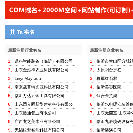
其 Ta 实名
最新注册行业实名
最新注册企业实名
1、
鼎科智能装备（临沂）有限公司
1、
临沂市兰山区方城
2、
山东金泓祥农业科技有限公司
2、
太原阳台护栏
3、
Linyi Mayrada
3、
将军红石材
4、
南京晟普特光源科技有限公司
4、
临沂美容医院
5、
临沂万达五金工具有限公司
5、
钛合金货架
6、
山东凹立固新型建材科技有限公
6、
临沂水电暖安装维
7、
山东浩迪管业有限公司
7、
山东无菌室,山东净
8、
广西龙之美木业有限公司
8、
临沂九辰喷码设备
9、
无锡松梵智能科技有限公司
9、
临沂装潢公司