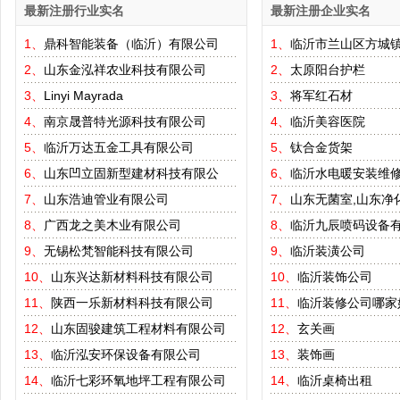
最新注册行业实名
最新注册企业实名
1、
鼎科智能装备（临沂）有限公司
1、
临沂市兰山区方城
2、
山东金泓祥农业科技有限公司
2、
太原阳台护栏
3、
Linyi Mayrada
3、
将军红石材
4、
南京晟普特光源科技有限公司
4、
临沂美容医院
5、
临沂万达五金工具有限公司
5、
钛合金货架
6、
山东凹立固新型建材科技有限公
6、
临沂水电暖安装维
7、
山东浩迪管业有限公司
7、
山东无菌室,山东净
8、
广西龙之美木业有限公司
8、
临沂九辰喷码设备
9、
无锡松梵智能科技有限公司
9、
临沂装潢公司
10、
山东兴达新材料科技有限公司
10、
临沂装饰公司
11、
陕西一乐新材料科技有限公司
11、
临沂装修公司哪家
12、
山东固骏建筑工程材料有限公司
12、
玄关画
13、
临沂泓安环保设备有限公司
13、
装饰画
14、
临沂七彩环氧地坪工程有限公司
14、
临沂桌椅出租