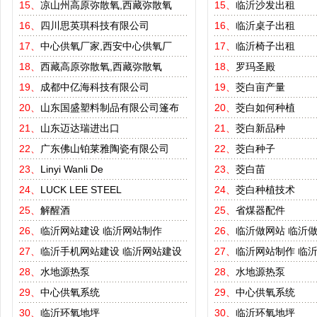
15、
凉山州高原弥散氧,西藏弥散氧
15、
临沂沙发出租
16、
四川思英琪科技有限公司
16、
临沂桌子出租
17、
中心供氧厂家,西安中心供氧厂
17、
临沂椅子出租
18、
西藏高原弥散氧,西藏弥散氧
18、
罗玛圣殿
19、
成都中亿海科技有限公司
19、
茭白亩产量
20、
山东国盛塑料制品有限公司篷布
20、
茭白如何种植
21、
山东迈达瑞进出口
21、
茭白新品种
22、
广东佛山铂莱雅陶瓷有限公司
22、
茭白种子
23、
Linyi Wanli De
23、
茭白苗
24、
LUCK LEE STEEL
24、
茭白种植技术
25、
解醒酒
25、
省煤器配件
26、
临沂网站建设
临沂网站制作
26、
临沂做网站
临沂
27、
临沂手机网站建设
临沂网站建设
27、
临沂网站制作
临
28、
水地源热泵
28、
水地源热泵
29、
中心供氧系统
29、
中心供氧系统
30、
临沂环氧地坪
30、
临沂环氧地坪