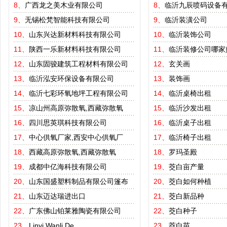
8、
广西龙之美木业有限公司
8、
临沂九辰喷码设备
9、
无锡松梵智能科技有限公司
9、
临沂装潢公司
10、
山东兴达新材料科技有限公司
10、
临沂装饰公司
11、
陕西一乐新材料科技有限公司
11、
临沂装修公司哪家
12、
山东固骏建筑工程材料有限公司
12、
玄关画
13、
临沂泓安环保设备有限公司
13、
装饰画
14、
临沂七彩环氧地坪工程有限公司
14、
临沂桌椅出租
15、
凉山州高原弥散氧,西藏弥散氧
15、
临沂沙发出租
16、
四川思英琪科技有限公司
16、
临沂桌子出租
17、
中心供氧厂家,西安中心供氧厂
17、
临沂椅子出租
18、
西藏高原弥散氧,西藏弥散氧
18、
罗玛圣殿
19、
成都中亿海科技有限公司
19、
茭白亩产量
20、
山东国盛塑料制品有限公司篷布
20、
茭白如何种植
21、
山东迈达瑞进出口
21、
茭白新品种
22、
广东佛山铂莱雅陶瓷有限公司
22、
茭白种子
23、
Linyi Wanli De
23、
茭白苗