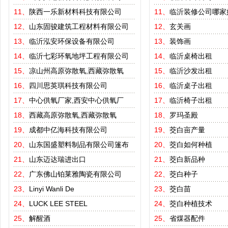
11、
陕西一乐新材料科技有限公司
11、
临沂装修公司哪家
12、
山东固骏建筑工程材料有限公司
12、
玄关画
13、
临沂泓安环保设备有限公司
13、
装饰画
14、
临沂七彩环氧地坪工程有限公司
14、
临沂桌椅出租
15、
凉山州高原弥散氧,西藏弥散氧
15、
临沂沙发出租
16、
四川思英琪科技有限公司
16、
临沂桌子出租
17、
中心供氧厂家,西安中心供氧厂
17、
临沂椅子出租
18、
西藏高原弥散氧,西藏弥散氧
18、
罗玛圣殿
19、
成都中亿海科技有限公司
19、
茭白亩产量
20、
山东国盛塑料制品有限公司篷布
20、
茭白如何种植
21、
山东迈达瑞进出口
21、
茭白新品种
22、
广东佛山铂莱雅陶瓷有限公司
22、
茭白种子
23、
Linyi Wanli De
23、
茭白苗
24、
LUCK LEE STEEL
24、
茭白种植技术
25、
解醒酒
25、
省煤器配件