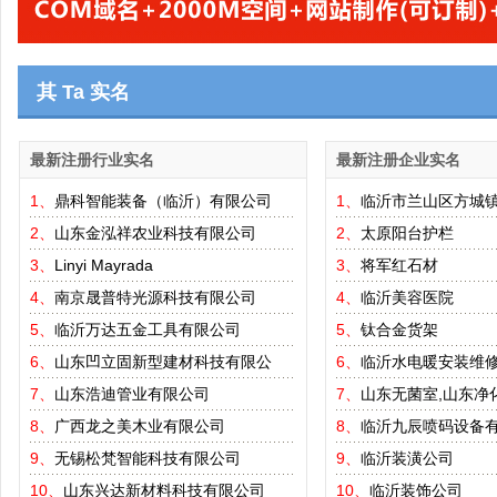
其 Ta 实名
最新注册行业实名
最新注册企业实名
1、
鼎科智能装备（临沂）有限公司
1、
临沂市兰山区方城
2、
山东金泓祥农业科技有限公司
2、
太原阳台护栏
3、
Linyi Mayrada
3、
将军红石材
4、
南京晟普特光源科技有限公司
4、
临沂美容医院
5、
临沂万达五金工具有限公司
5、
钛合金货架
6、
山东凹立固新型建材科技有限公
6、
临沂水电暖安装维
7、
山东浩迪管业有限公司
7、
山东无菌室,山东净
8、
广西龙之美木业有限公司
8、
临沂九辰喷码设备
9、
无锡松梵智能科技有限公司
9、
临沂装潢公司
10、
山东兴达新材料科技有限公司
10、
临沂装饰公司