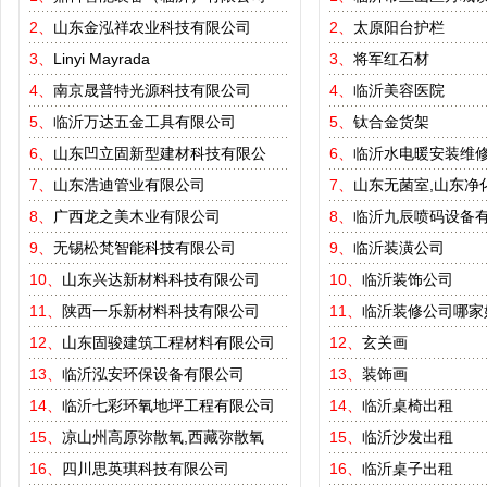
2、
山东金泓祥农业科技有限公司
2、
太原阳台护栏
3、
Linyi Mayrada
3、
将军红石材
4、
南京晟普特光源科技有限公司
4、
临沂美容医院
5、
临沂万达五金工具有限公司
5、
钛合金货架
6、
山东凹立固新型建材科技有限公
6、
临沂水电暖安装维
7、
山东浩迪管业有限公司
7、
山东无菌室,山东净
8、
广西龙之美木业有限公司
8、
临沂九辰喷码设备
9、
无锡松梵智能科技有限公司
9、
临沂装潢公司
10、
山东兴达新材料科技有限公司
10、
临沂装饰公司
11、
陕西一乐新材料科技有限公司
11、
临沂装修公司哪家
12、
山东固骏建筑工程材料有限公司
12、
玄关画
13、
临沂泓安环保设备有限公司
13、
装饰画
14、
临沂七彩环氧地坪工程有限公司
14、
临沂桌椅出租
15、
凉山州高原弥散氧,西藏弥散氧
15、
临沂沙发出租
16、
四川思英琪科技有限公司
16、
临沂桌子出租