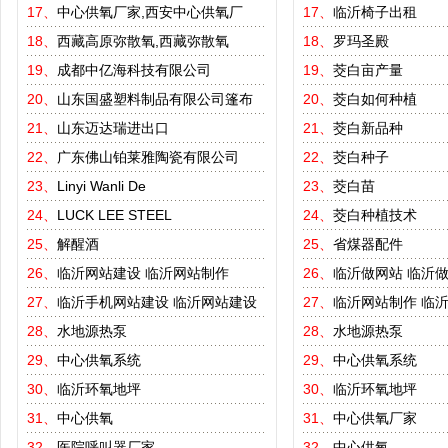
17、
中心供氧厂家,西安中心供氧厂
17、
临沂椅子出租
18、
西藏高原弥散氧,西藏弥散氧
18、
罗玛圣殿
19、
成都中亿海科技有限公司
19、
茭白亩产量
20、
山东国盛塑料制品有限公司篷布
20、
茭白如何种植
21、
山东迈达瑞进出口
21、
茭白新品种
22、
广东佛山铂莱雅陶瓷有限公司
22、
茭白种子
23、
Linyi Wanli De
23、
茭白苗
24、
LUCK LEE STEEL
24、
茭白种植技术
25、
解醒酒
25、
省煤器配件
26、
临沂网站建设
临沂网站制作
26、
临沂做网站
临沂
27、
临沂手机网站建设
临沂网站建设
27、
临沂网站制作
临
28、
水地源热泵
28、
水地源热泵
29、
中心供氧系统
29、
中心供氧系统
30、
临沂环氧地坪
30、
临沂环氧地坪
31、
中心供氧
31、
中心供氧厂家
32、
医院呼叫器厂家
32、
中心供氧