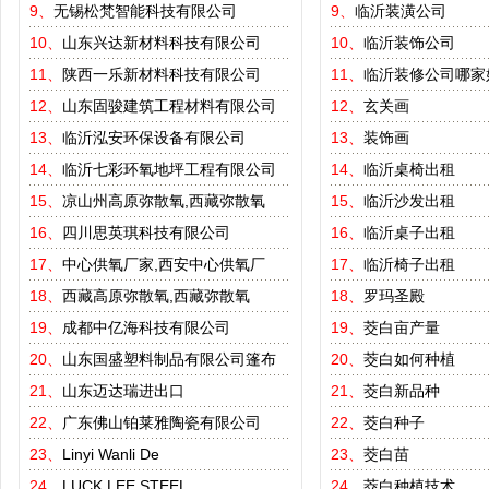
9、
无锡松梵智能科技有限公司
9、
临沂装潢公司
10、
山东兴达新材料科技有限公司
10、
临沂装饰公司
11、
陕西一乐新材料科技有限公司
11、
临沂装修公司哪家
12、
山东固骏建筑工程材料有限公司
12、
玄关画
13、
临沂泓安环保设备有限公司
13、
装饰画
14、
临沂七彩环氧地坪工程有限公司
14、
临沂桌椅出租
15、
凉山州高原弥散氧,西藏弥散氧
15、
临沂沙发出租
16、
四川思英琪科技有限公司
16、
临沂桌子出租
17、
中心供氧厂家,西安中心供氧厂
17、
临沂椅子出租
18、
西藏高原弥散氧,西藏弥散氧
18、
罗玛圣殿
19、
成都中亿海科技有限公司
19、
茭白亩产量
20、
山东国盛塑料制品有限公司篷布
20、
茭白如何种植
21、
山东迈达瑞进出口
21、
茭白新品种
22、
广东佛山铂莱雅陶瓷有限公司
22、
茭白种子
23、
Linyi Wanli De
23、
茭白苗
24、
LUCK LEE STEEL
24、
茭白种植技术