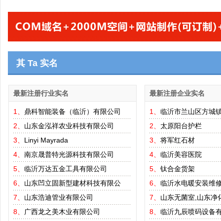
其 Ta 实名
最新注册行业实名
最新注册企业实名
1、
鼎科智能装备（临沂）有限公司
1、
临沂市兰山区方城
2、
山东金泓祥农业科技有限公司
2、
太原阳台护栏
3、
Linyi Mayrada
3、
将军红石材
4、
南京晟普特光源科技有限公司
4、
临沂美容医院
5、
临沂万达五金工具有限公司
5、
钛合金货架
6、
山东凹立固新型建材科技有限公
6、
临沂水电暖安装维
7、
山东浩迪管业有限公司
7、
山东无菌室,山东净
8、
广西龙之美木业有限公司
8、
临沂九辰喷码设备