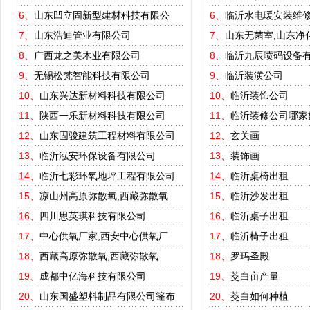
6、
山东凹立固新型建材科技有限公
6、
临沂水电暖安装维
7、
山东浩迪管业有限公司
7、
山东无菌室,山东净
8、
广西龙之美木业有限公司
8、
临沂九辰喷码设备
9、
无锡松梵智能科技有限公司
9、
临沂装潢公司
10、
山东兴达新材料科技有限公司
10、
临沂装饰公司
11、
陕西一乐新材料科技有限公司
11、
临沂装修公司哪家
12、
山东固骏建筑工程材料有限公司
12、
玄关画
13、
临沂泓安环保设备有限公司
13、
装饰画
14、
临沂七彩环氧地坪工程有限公司
14、
临沂桌椅出租
15、
凉山州高原弥散氧,西藏弥散氧
15、
临沂沙发出租
16、
四川思英琪科技有限公司
16、
临沂桌子出租
17、
中心供氧厂家,西安中心供氧厂
17、
临沂椅子出租
18、
西藏高原弥散氧,西藏弥散氧
18、
罗玛圣殿
19、
成都中亿海科技有限公司
19、
茭白亩产量
20、
山东国盛塑料制品有限公司篷布
20、
茭白如何种植