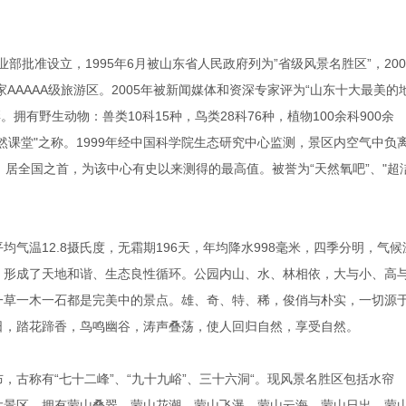
业部批准设立，1995年6月被山东省人民政府列为”省级风景名胜区”，200
AAAAA级旅游区。2005年被新闻媒体和资深专家评为“山东十大最美的
拥有野生动物：兽类10科15种，鸟类28科76种，植物100余科900余
然课堂"之称。1999年经中国科学院生态研究中心监测，景区内空气中负
倍，居全国之首，为该中心有史以来测得的最高值。被誉为“天然氧吧”、"超
气温12.8摄氏度，无霜期196天，年均降水998毫米，四季分明，气候
说，形成了天地和谐、生态良性循环。公园内山、水、林相依，大与小、高
一草一木一石都是完美中的景点。雄、奇、特、稀，俊俏与朴实，一切源
日，踏花蹄香，鸟鸣幽谷，涛声叠荡，使人回归自然，享受自然。
古称有“七十二峰”、“九十九峪”、三十六洞“。现风景名胜区包括水帘
大景区，拥有蒙山叠翠、蒙山花潮、蒙山飞瀑、蒙山云海、蒙山日出、蒙