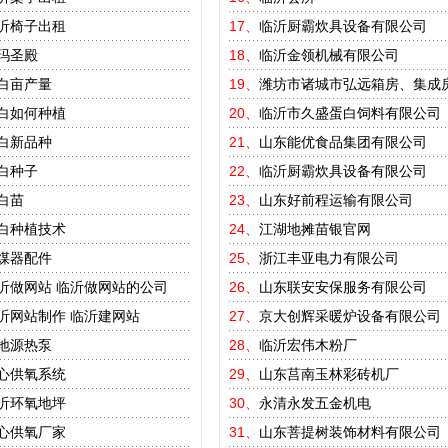
沂椅子出租
17、
临沂厨霸炊具设备有限公司
玛圣殿
18、
临沂金领机械有限公司
白亩产量
19、
潍坊市诸城市弘远箱房、集成
白如何种植
20、
临沂市久盛蛋白饲料有限公司
白新品种
21、
山东能优食品集团有限公司
白种子
22、
临沂厨霸炊具设备有限公司
白苗
23、
山东好前程运输有限公司
白种植技术
24、
江湖地摊苗银官网
煤器配件
25、
浙江丰亚电力有限公司
沂做网站
临沂做网站的公司
26、
山东联安安保服务有限公司
沂网站制作
临沂建网站
27、
京大创辉采暖炉设备有限公司
地源热泵
28、
临沂宏伟木粉厂
心供氧系统
29、
山东莒南玉林彩砖机厂
沂环氧地坪
30、
永清永发五金机电
心供氧厂家
31、
山东菩提树装饰材料有限公司