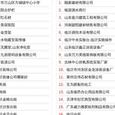
沂市兰山区方城镇中心小学
1、
顾家建材有限公司
原阳台护栏
2、
铭源酒水商行
军红石材
3、
山东嘉川建筑工程有限公司
沂美容医院
4、
河南骏熙建材销售有限公司
合金货架
5、
临沂鼎恒木业有限公司
沂水电暖安装维修
6、
临沂中央实验台,临沂实验操作
无菌室,山东净化室
7、
山东临沂鑫正涂装设备厂
沂九辰喷码设备有限公司
8、
山东万力美德装饰板有限公司
沂装潢公司
9、
吉林中心供氧系统安装厂家
沂装饰公司
10、
临沂市河东区金龙涂装设备厂
沂装修公司哪家好
11、
莱州京伟石材有限公司
关画
12、
互为胶黏剂化工
饰画
13、
山东俊昂办公用品有限公司
沂桌椅出租
14、
天津市彤艺商贸有限公司
沂沙发出租
15、
广东威力雅胶粘剂制品有限公
沂桌子出租
16、
临沂会所