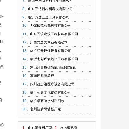
7
、
陕西一乐新材料科技有限公司
、
8
、
山东兴达新材料科技有限公司
北极
9
、
临沂万达五金工具有限公司
然
10
、
无锡松梵智能科技有限公司
的
11
、
山东固骏建筑工程材料有限公司
火旺
12
、
广西龙之美木业有限公司
人
13
、
临沂泓安环保设备有限公司
质
14
、
临沂七彩环氧地坪工程有限公司
、西
15
、
凉山州高原弥散氧,西藏弥散氧
16
、
济南轻质隔墙板
而
17
、
四川茂宏达医疗设备有限公司
18
、
临沂意展文化传媒有限公司
奇
19
、
临沂卓丽防水材料回收
20
、
宿州轻质隔墙板厂家
时称
1、
山东灌浆料厂家
2、
水地源热泵