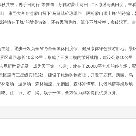
眠秋共被，携手日同行"等佳句，苏轼游蒙山诗曰：“不惊渤海桑田变，来
蒙山；康熙大帝冬游蒙山留下“马蹄踏碎琼瑶路，隔断蒙山顶上峰”的诗篇；
我诗情在玉峰”的赞美诗篇，还有民间典故、流传不胜枚举，秦砖汉瓦、
为主题，逐步开发为全省乃至全国休闲度假、健身康体绿色旅游胜地。景
。景区道路总长40余公里，形成了三纵二横的循环线路，建设公路10公里
申请吉尼斯世界记录，成为天下第一步道)，建在了20000平方米的停车场，
道。景区建有三星级宾馆2处，建设了旅游购物市场，开发了鹿苑、药园、鸟
森林浴场、游泳场、森林漂流、采摘园、森林冲锋车、民俗风情等娱乐项
集吃、住、行、游、购、娱于一体，全方位为游客提供优质服务。