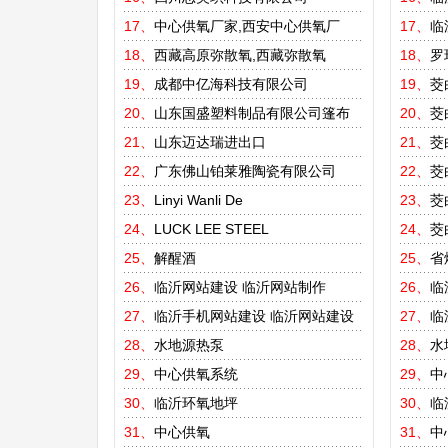
17、
中心供氧厂家,西安中心供氧厂
17、
临
18、
西藏高原弥散氧,西藏弥散氧
18、
罗
19、
成都中亿海科技有限公司
19、
茭
20、
山东国盛塑料制品有限公司篷布
20、
茭
21、
山东迈达瑞进出口
21、
茭
22、
广东佛山铂莱雅陶瓷有限公司
22、
茭
23、
Linyi Wanli De
23、
茭
24、
LUCK LEE STEEL
24、
茭
25、
解醒酒
25、
省
26、
临沂网站建设
临沂网站制作
26、
临
27、
临沂手机网站建设
临沂网站建设
27、
临
28、
水地源热泵
28、
水
29、
中心供氧系统
29、
中
30、
临沂环氧地坪
30、
临
31、
中心供氧
31、
中