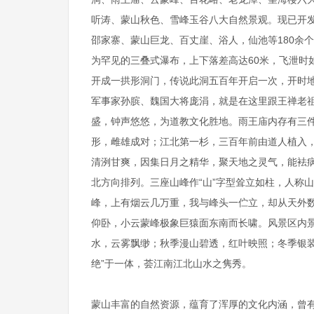
听涛、蒙山秋色、雪峰玉谷八大自然景观。现已开
邵家寨、蒙山巨龙、百丈崖、浴人，仙池等180余
为罕见的三叠式瀑布，上下落差高达60米，飞泄时
开成一拱形洞门，传说此洞五百年开启一次，开时
军事家孙膑、魏国大将庞涓，就是在这里跟王禅老祖
盛，钟声悠悠，为道教文化胜地。雨王庙内存有三
形，雌雄成对；江北第一杉，三百年前由道人植入
清洌甘爽，因集日月之精华，聚天地之灵气，能袪病
北方向排列。三座山峰作“山”字型耸立如柱，人称山
峰，上有烟云几万重，我与峰头一伫立，却从天外数
仰卧，小云蒙峰极象巨猿面东南而长啸。风景区内
水，云雾飘缈；秋季漫山碧透，红叶映照；冬季银
绝”于一体，荟江南江北山水之隽秀。
蒙山丰富的自然资源，蕴育了浑厚的文化内涵，曾有