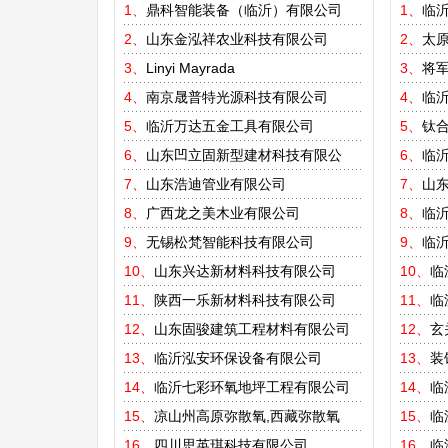
1、
鼎科智能装备（临沂）有限公司
1、
临
2、
山东金泓祥农业科技有限公司
2、
太
3、
Linyi Mayrada
3、
将
4、
南京晟普特光源科技有限公司
4、
临
5、
临沂万达五金工具有限公司
5、
钛
6、
山东凹立固新型建材科技有限公
6、
临
7、
山东浩迪管业有限公司
7、
山东
8、
广西龙之美木业有限公司
8、
临
9、
无锡松梵智能科技有限公司
9、
临
10、
山东兴达新材料科技有限公司
10、
临
11、
陕西一乐新材料科技有限公司
11、
临
12、
山东固骏建筑工程材料有限公司
12、
玄
13、
临沂泓安环保设备有限公司
13、
装
14、
临沂七彩环氧地坪工程有限公司
14、
临
15、
凉山州高原弥散氧,西藏弥散氧
15、
临
16、
四川思英琪科技有限公司
16、
临