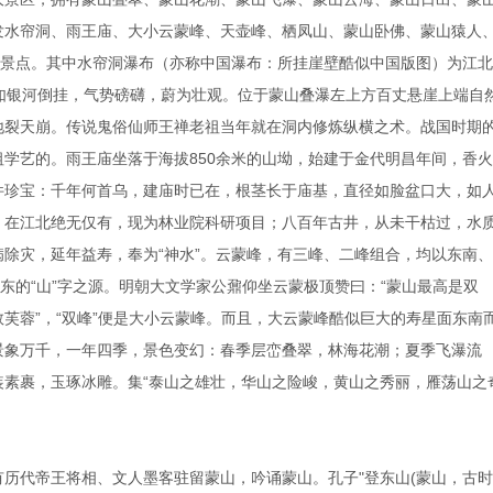
发水帘洞、雨王庙、大小云蒙峰、天壶峰、栖凤山、蒙山卧佛、蒙山猿人
个景点。其中水帘洞瀑布（亦称中国瀑布：所挂崖壁酷似中国版图）为江
如银河倒挂，气势磅礴，蔚为壮观。位于蒙山叠瀑左上方百丈悬崖上端自
地裂天崩。传说鬼俗仙师王禅老祖当年就在洞内修炼纵横之术。战国时期
学艺的。雨王庙坐落于海拔850余米的山坳，始建于金代明昌年间，香
件珍宝：千年何首乌，建庙时已在，根茎长于庙基，直径如脸盆口大，如
，在江北绝无仅有，现为林业院科研项目；八百年古井，从未干枯过，水
除灾，延年益寿，奉为“神水”。云蒙峰，有三峰、二峰组合，均以东南
东的“山”字之源。明朝大文学家公鼐仰坐云蒙极顶赞曰：“蒙山最高是双
芙蓉”，“双峰”便是大小云蒙峰。而且，大云蒙峰酷似巨大的寿星面东南
景象万千，一年四季，景色变幻：春季层峦叠翠，林海花潮；夏季飞瀑流
装素裹，玉琢冰雕。集“泰山之雄壮，华山之险峻，黄山之秀丽，雁荡山之
历代帝王将相、文人墨客驻留蒙山，吟诵蒙山。孔子"登东山(蒙山，古