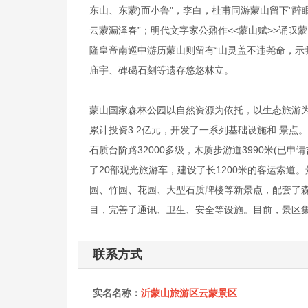
东山、东蒙)而小鲁"，李白，杜甫同游蒙山留下"醉
云蒙漏泽春”；明代文字家公鼐作<<蒙山赋>>诵叹
隆皇帝南巡中游历蒙山则留有“山灵盖不违尧命，示
庙宇、碑碣石刻等遗存悠悠林立。
蒙山国家森林公园以自然资源为依托，以生态旅游
累计投资3.2亿元，开发了一系列基础设施和 景点
石质台阶路32000多级，木质步游道3990米(已
了20部观光旅游车，建设了长1200米的客运索
园、竹园、花园、大型石质牌楼等新景点，配套了
目，完善了通讯、卫生、安全等设施。目前，景区
联系方式
实名名称：
沂蒙山旅游区云蒙景区