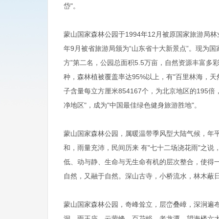
岱"。
蒙山国家森林公园于1994年12月被原国家旅游局林
年9月被省旅游局颁为“山东省十大新景点”。现为国家
方”第二名，公园总面积5.5万亩，自然资源丰富多彩。
种，森林植被覆盖率达95%以上，有"百里林海，天
子含量每立方厘米854167个，为北京地区的195
净地区"，成为"中国最佳绿色健身旅游胜地"。
蒙山国家森林公园，属暖温带季风型大陆气候，年平均
和，雨量充沛，民间历来 有"七十二场浇花雨"之
低、动与静、生命与无生命有机的层次整合，使得
自然，又融于自然。深山古寺，小桥流水，林木蔽
蒙山国家森林公园，奇峰耸立，层峦叠嶂，深涧遍布，
洞、雨王庙、云蒙峰、百花峪、老龙潭、望海楼六