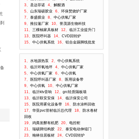
看
3、
圣达菲诺
4、
解醒酒
5、
山东瑞硕胶业
6、
环保焚烧炉厂家
乾
7、
泰盛膜业
8、
中心供氧厂家
古刹
9、
推拉篷厂家
10、
誉茂源生物科技
11、
三棵柚家具板材
12、
临沂工业提升门
13、
医院呼叫器
14、
CVD回转炉
15、
中心供氧系统
16、
铝合金踢脚线批发
区
，
1、
水地源热泵
2、
中心供氧系统
3、
临沂环氧地坪
4、
中心供氧厂家
配备
5、
中心供氧厂家
6、
中心供氧
7、
医院呼叫器厂家
8、
医用设备带
9、
中心供氧
10、
中心供氧厂家
11、
临沂ktv音响
12、
grc轻质隔板墙
13、
临沂联安安保
14、
临沂保安公司
15、
医院用雾化设备带
16、
防水涂料回收
17、
华亚pvc管材临沂总代理
18、
防水卷材
回收
19、
鸡粪发酵有机肥
20、
电控柜
21、
瑞硕牌结构胶
22、
泰安电动伸缩门
23、
翰林佳居板材
24、
CVD回转炉