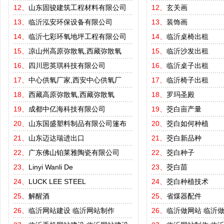
12、
山东固骏建筑工程材料有限公司
12、
玄关画
13、
临沂泓安环保设备有限公司
13、
装饰画
14、
临沂七彩环氧地坪工程有限公司
14、
临沂桌椅出租
15、
凉山州高原弥散氧,西藏弥散氧
15、
临沂沙发出租
16、
四川思英琪科技有限公司
16、
临沂桌子出租
17、
中心供氧厂家,西安中心供氧厂
17、
临沂椅子出租
18、
西藏高原弥散氧,西藏弥散氧
18、
罗玛圣殿
19、
成都中亿海科技有限公司
19、
茭白亩产量
20、
山东国盛塑料制品有限公司篷布
20、
茭白如何种植
21、
山东迈达瑞进出口
21、
茭白新品种
22、
广东佛山铂莱雅陶瓷有限公司
22、
茭白种子
23、
Linyi Wanli De
23、
茭白苗
24、
LUCK LEE STEEL
24、
茭白种植技术
25、
解醒酒
25、
省煤器配件
26、
临沂网站建设
临沂网站制作
26、
临沂做网站
临沂