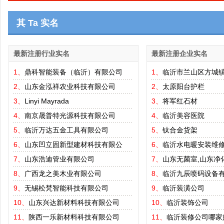
其 Ta 实名
最新注册行业实名
最新注册企业实名
1、
鼎科智能装备（临沂）有限公司
1、
临沂市兰山区方城
2、
山东金泓祥农业科技有限公司
2、
太原阳台护栏
3、
Linyi Mayrada
3、
将军红石材
4、
南京晟普特光源科技有限公司
4、
临沂美容医院
5、
临沂万达五金工具有限公司
5、
钛合金货架
6、
山东凹立固新型建材科技有限公
6、
临沂水电暖安装维
7、
山东浩迪管业有限公司
7、
山东无菌室,山东净
8、
广西龙之美木业有限公司
8、
临沂九辰喷码设备
9、
无锡松梵智能科技有限公司
9、
临沂装潢公司
10、
山东兴达新材料科技有限公司
10、
临沂装饰公司
11、
陕西一乐新材料科技有限公司
11、
临沂装修公司哪家