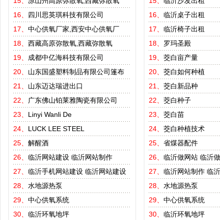
15、
凉山州高原弥散氧,西藏弥散氧
15、
临沂沙发出租
16、
四川思英琪科技有限公司
16、
临沂桌子出租
17、
中心供氧厂家,西安中心供氧厂
17、
临沂椅子出租
18、
西藏高原弥散氧,西藏弥散氧
18、
罗玛圣殿
19、
成都中亿海科技有限公司
19、
茭白亩产量
20、
山东国盛塑料制品有限公司篷布
20、
茭白如何种植
21、
山东迈达瑞进出口
21、
茭白新品种
22、
广东佛山铂莱雅陶瓷有限公司
22、
茭白种子
23、
Linyi Wanli De
23、
茭白苗
24、
LUCK LEE STEEL
24、
茭白种植技术
25、
解醒酒
25、
省煤器配件
26、
临沂网站建设
临沂网站制作
26、
临沂做网站
临沂
27、
临沂手机网站建设
临沂网站建设
27、
临沂网站制作
临
28、
水地源热泵
28、
水地源热泵
29、
中心供氧系统
29、
中心供氧系统
30、
临沂环氧地坪
30、
临沂环氧地坪