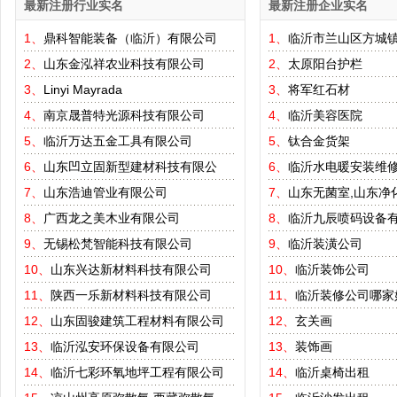
最新注册行业实名
最新注册企业实名
1、
鼎科智能装备（临沂）有限公司
1、
临沂市兰山区方城
2、
山东金泓祥农业科技有限公司
2、
太原阳台护栏
3、
Linyi Mayrada
3、
将军红石材
4、
南京晟普特光源科技有限公司
4、
临沂美容医院
5、
临沂万达五金工具有限公司
5、
钛合金货架
6、
山东凹立固新型建材科技有限公
6、
临沂水电暖安装维
7、
山东浩迪管业有限公司
7、
山东无菌室,山东净
8、
广西龙之美木业有限公司
8、
临沂九辰喷码设备
9、
无锡松梵智能科技有限公司
9、
临沂装潢公司
10、
山东兴达新材料科技有限公司
10、
临沂装饰公司
11、
陕西一乐新材料科技有限公司
11、
临沂装修公司哪家
12、
山东固骏建筑工程材料有限公司
12、
玄关画
13、
临沂泓安环保设备有限公司
13、
装饰画
14、
临沂七彩环氧地坪工程有限公司
14、
临沂桌椅出租